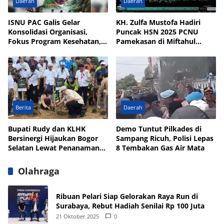
Daerah
Daerah
ISNU PAC Galis Gelar
KH. Zulfa Mustofa Hadiri
Konsolidasi Organisasi,
Puncak HSN 2025 PCNU
Fokus Program Kesehatan,
Pamekasan di Miftahul
UMKM, dan Wakaf
Qulub Polagan
Berita
Daerah
Bupati Rudy dan KLHK
Demo Tuntut Pilkades di
Bersinergi Hijaukan Bogor
Sampang Ricuh, Polisi Lepas
Selatan Lewat Penanaman
8 Tembakan Gas Air Mata
Pohon
Olahraga
Ribuan Pelari Siap Gelorakan Raya Run di
Surabaya, Rebut Hadiah Senilai Rp 100 Juta
21 Oktober 2025
0