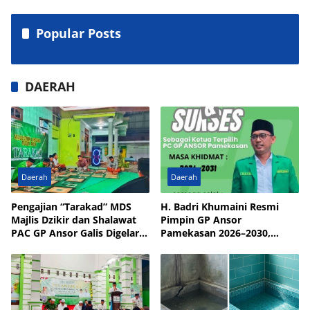
Popular Posts
DAERAH
Daerah
Daerah
Pengajian “Tarakad” MDS
H. Badri Khumaini Resmi
Majlis Dzikir dan Shalawat
Pimpin GP Ansor
PAC GP Ansor Galis Digelar
Pamekasan 2026–2030,
di Masjid Walisongo Desa
Fokus Penguatan Kader
Bulay