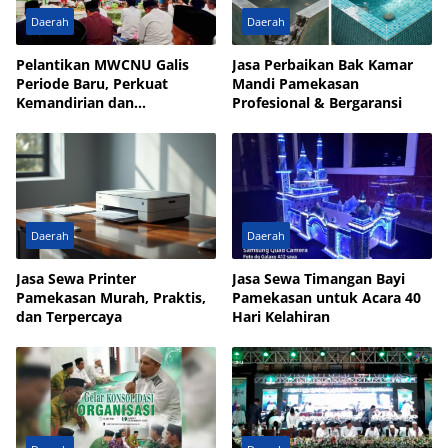
Daerah
Daerah
Pelantikan MWCNU Galis
Jasa Perbaikan Bak Kamar
Periode Baru, Perkuat
Mandi Pamekasan
Kemandirian dan
Profesional & Bergaransi
Kesejahteraan Umat
Daerah
Daerah
Jasa Sewa Printer
Jasa Sewa Timangan Bayi
Pamekasan Murah, Praktis,
Pamekasan untuk Acara 40
dan Terpercaya
Hari Kelahiran