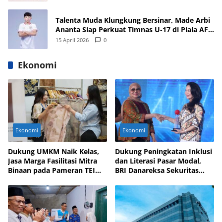
Talenta Muda Klungkung Bersinar, Made Arbi
Ananta Siap Perkuat Timnas U-17 di Piala AFF
dan Asia 2026
15 April 2026
0
Ekonomi
Ekonomi
Ekonomi
Dukung UMKM Naik Kelas,
Dukung Peningkatan Inklusi
Jasa Marga Fasilitasi Mitra
dan Literasi Pasar Modal,
Binaan pada Pameran TEI
BRI Danareksa Sekuritas
2025
Hadirkan Inovasi Investasi