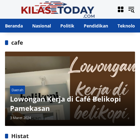
Langsung
ke
konten
Beranda
Nasional
Politik
Pendidikan
Teknologi
cafe
Daerah
Lowongan Kerja di Café Belikopi
Pamekasan
3 Maret 2024
Histat