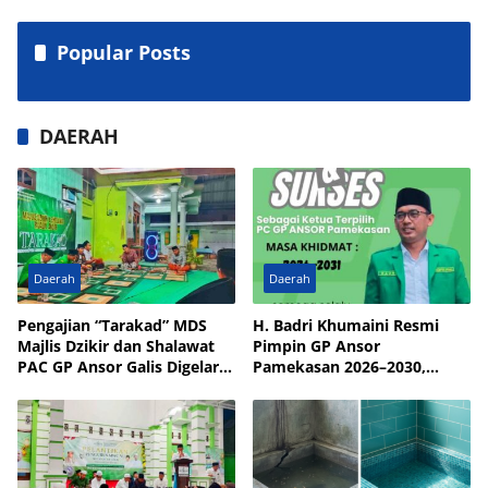
Popular Posts
DAERAH
Daerah
Daerah
Pengajian “Tarakad” MDS
H. Badri Khumaini Resmi
Majlis Dzikir dan Shalawat
Pimpin GP Ansor
PAC GP Ansor Galis Digelar
Pamekasan 2026–2030,
di Masjid Walisongo Desa
Fokus Penguatan Kader
Bulay