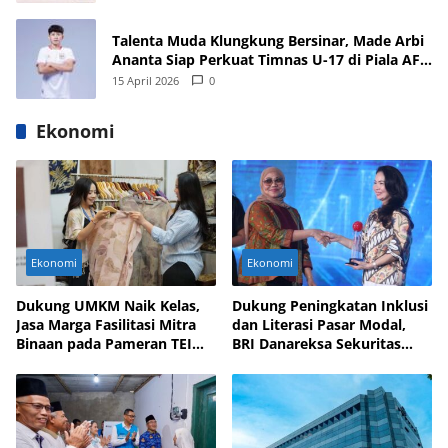
Talenta Muda Klungkung Bersinar, Made Arbi
Ananta Siap Perkuat Timnas U-17 di Piala AFF
dan Asia 2026
15 April 2026
0
Ekonomi
Ekonomi
Ekonomi
Dukung UMKM Naik Kelas,
Dukung Peningkatan Inklusi
Jasa Marga Fasilitasi Mitra
dan Literasi Pasar Modal,
Binaan pada Pameran TEI
BRI Danareksa Sekuritas
2025
Hadirkan Inovasi Investasi