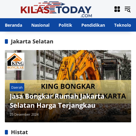
Langsung
ke
konten
Beranda
Nasional
Politik
Pendidikan
Teknologi
Jakarta Selatan
Daerah
Jasa Bongkar Rumah Jakarta
Selatan Harga Terjangkau
25 Desember 2024
Histat