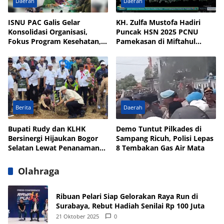
Daerah
Daerah
ISNU PAC Galis Gelar
KH. Zulfa Mustofa Hadiri
Konsolidasi Organisasi,
Puncak HSN 2025 PCNU
Fokus Program Kesehatan,
Pamekasan di Miftahul
UMKM, dan Wakaf
Qulub Polagan
Berita
Daerah
Bupati Rudy dan KLHK
Demo Tuntut Pilkades di
Bersinergi Hijaukan Bogor
Sampang Ricuh, Polisi Lepas
Selatan Lewat Penanaman
8 Tembakan Gas Air Mata
Pohon
Olahraga
Ribuan Pelari Siap Gelorakan Raya Run di
Surabaya, Rebut Hadiah Senilai Rp 100 Juta
21 Oktober 2025
0