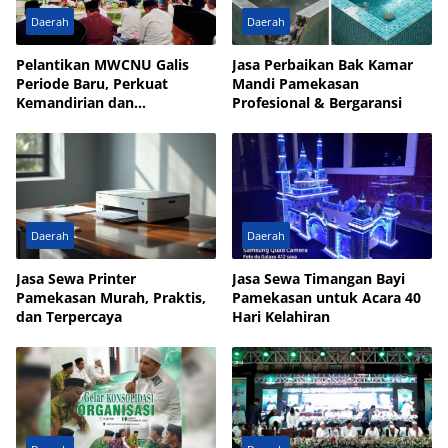
Daerah
Daerah
Pelantikan MWCNU Galis
Jasa Perbaikan Bak Kamar
Periode Baru, Perkuat
Mandi Pamekasan
Kemandirian dan
Profesional & Bergaransi
Kesejahteraan Umat
Daerah
Daerah
Jasa Sewa Printer
Jasa Sewa Timangan Bayi
Pamekasan Murah, Praktis,
Pamekasan untuk Acara 40
dan Terpercaya
Hari Kelahiran