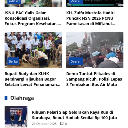
Daerah
Daerah
ISNU PAC Galis Gelar
KH. Zulfa Mustofa Hadiri
Konsolidasi Organisasi,
Puncak HSN 2025 PCNU
Fokus Program Kesehatan,
Pamekasan di Miftahul
UMKM, dan Wakaf
Qulub Polagan
Berita
Daerah
Bupati Rudy dan KLHK
Demo Tuntut Pilkades di
Bersinergi Hijaukan Bogor
Sampang Ricuh, Polisi Lepas
Selatan Lewat Penanaman
8 Tembakan Gas Air Mata
Pohon
Olahraga
Ribuan Pelari Siap Gelorakan Raya Run di
Surabaya, Rebut Hadiah Senilai Rp 100 Juta
21 Oktober 2025
0