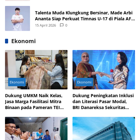
Talenta Muda Klungkung Bersinar, Made Arbi
Ananta Siap Perkuat Timnas U-17 di Piala AFF
dan Asia 2026
15 April 2026
0
Ekonomi
Ekonomi
Ekonomi
Dukung UMKM Naik Kelas,
Dukung Peningkatan Inklusi
Jasa Marga Fasilitasi Mitra
dan Literasi Pasar Modal,
Binaan pada Pameran TEI
BRI Danareksa Sekuritas
2025
Hadirkan Inovasi Investasi