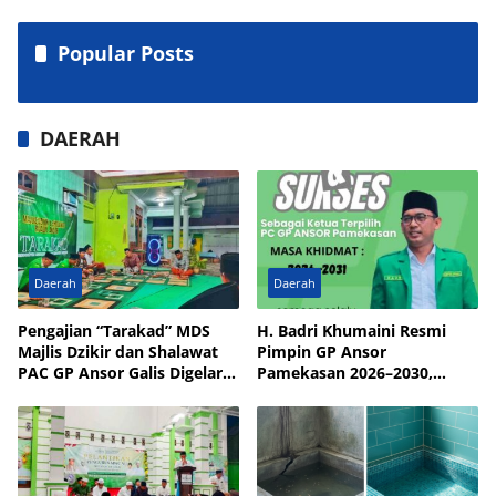
Popular Posts
DAERAH
Daerah
Daerah
Pengajian “Tarakad” MDS
H. Badri Khumaini Resmi
Majlis Dzikir dan Shalawat
Pimpin GP Ansor
PAC GP Ansor Galis Digelar
Pamekasan 2026–2030,
di Masjid Walisongo Desa
Fokus Penguatan Kader
Bulay