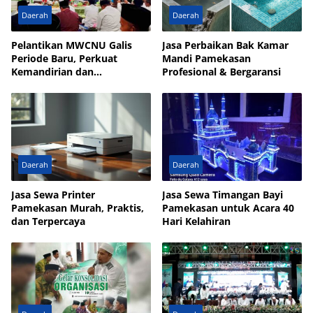
Daerah
Daerah
Pelantikan MWCNU Galis
Jasa Perbaikan Bak Kamar
Periode Baru, Perkuat
Mandi Pamekasan
Kemandirian dan
Profesional & Bergaransi
Kesejahteraan Umat
Daerah
Daerah
Jasa Sewa Printer
Jasa Sewa Timangan Bayi
Pamekasan Murah, Praktis,
Pamekasan untuk Acara 40
dan Terpercaya
Hari Kelahiran