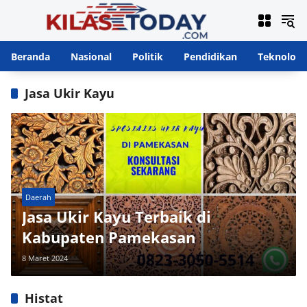
Langsung
ke
konten
Beranda
Nasional
Politik
Pendidikan
Teknologi
Jasa Ukir Kayu
Daerah
Jasa Ukir Kayu Terbaik di
Kabupaten Pamekasan
8 Maret 2024
Histat