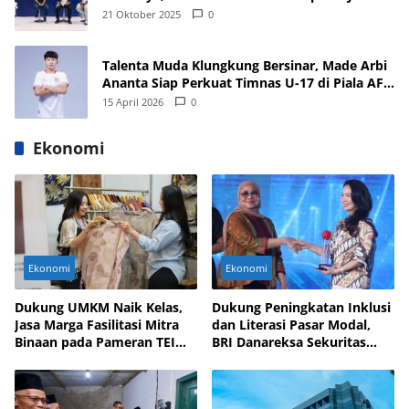
21 Oktober 2025
0
Talenta Muda Klungkung Bersinar, Made Arbi
Ananta Siap Perkuat Timnas U-17 di Piala AFF
dan Asia 2026
15 April 2026
0
Ekonomi
Ekonomi
Ekonomi
Dukung UMKM Naik Kelas,
Dukung Peningkatan Inklusi
Jasa Marga Fasilitasi Mitra
dan Literasi Pasar Modal,
Binaan pada Pameran TEI
BRI Danareksa Sekuritas
2025
Hadirkan Inovasi Investasi