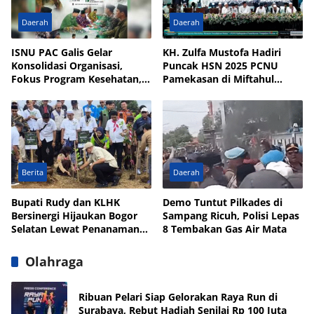
Daerah
Daerah
ISNU PAC Galis Gelar
KH. Zulfa Mustofa Hadiri
Konsolidasi Organisasi,
Puncak HSN 2025 PCNU
Fokus Program Kesehatan,
Pamekasan di Miftahul
UMKM, dan Wakaf
Qulub Polagan
Berita
Daerah
Bupati Rudy dan KLHK
Demo Tuntut Pilkades di
Bersinergi Hijaukan Bogor
Sampang Ricuh, Polisi Lepas
Selatan Lewat Penanaman
8 Tembakan Gas Air Mata
Pohon
Olahraga
Ribuan Pelari Siap Gelorakan Raya Run di
Surabaya, Rebut Hadiah Senilai Rp 100 Juta