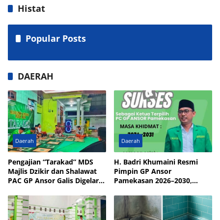
Histat
Popular Posts
DAERAH
Daerah
Daerah
Pengajian “Tarakad” MDS
H. Badri Khumaini Resmi
Majlis Dzikir dan Shalawat
Pimpin GP Ansor
PAC GP Ansor Galis Digelar
Pamekasan 2026–2030,
di Masjid Walisongo Desa
Fokus Penguatan Kader
Bulay