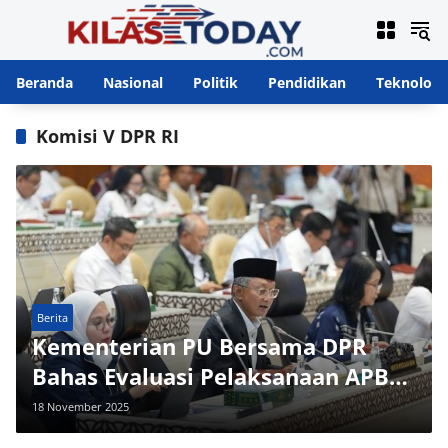
Langsung
ke
konten
Beranda
Nasional
Politik
Pendidikan
Teknologi
Komisi V DPR RI
Berita
Kementerian PU Bersama DPR
Bahas Evaluasi Pelaksanaan APBN
2025 dan Rencana Program 2026
18 November 2025