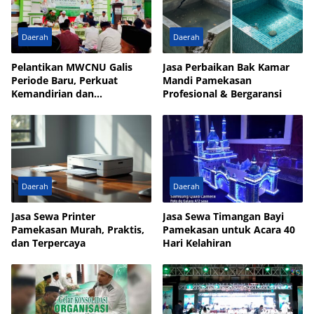
Daerah
Daerah
Pelantikan MWCNU Galis
Jasa Perbaikan Bak Kamar
Periode Baru, Perkuat
Mandi Pamekasan
Kemandirian dan
Profesional & Bergaransi
Kesejahteraan Umat
Daerah
Daerah
Jasa Sewa Printer
Jasa Sewa Timangan Bayi
Pamekasan Murah, Praktis,
Pamekasan untuk Acara 40
dan Terpercaya
Hari Kelahiran