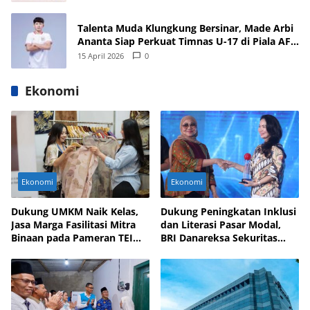
Talenta Muda Klungkung Bersinar, Made Arbi
Ananta Siap Perkuat Timnas U-17 di Piala AFF
dan Asia 2026
15 April 2026
0
Ekonomi
Ekonomi
Ekonomi
Dukung UMKM Naik Kelas,
Dukung Peningkatan Inklusi
Jasa Marga Fasilitasi Mitra
dan Literasi Pasar Modal,
Binaan pada Pameran TEI
BRI Danareksa Sekuritas
2025
Hadirkan Inovasi Investasi