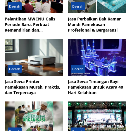
Daerah
Daerah
Pelantikan MWCNU Galis
Jasa Perbaikan Bak Kamar
Periode Baru, Perkuat
Mandi Pamekasan
Kemandirian dan
Profesional & Bergaransi
Kesejahteraan Umat
Daerah
Daerah
Jasa Sewa Printer
Jasa Sewa Timangan Bayi
Pamekasan Murah, Praktis,
Pamekasan untuk Acara 40
dan Terpercaya
Hari Kelahiran