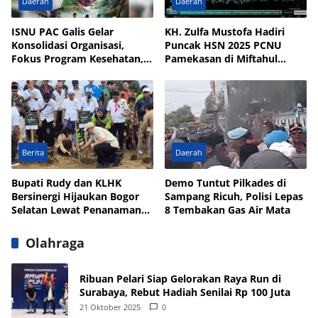
Daerah
Daerah
ISNU PAC Galis Gelar
KH. Zulfa Mustofa Hadiri
Konsolidasi Organisasi,
Puncak HSN 2025 PCNU
Fokus Program Kesehatan,
Pamekasan di Miftahul
UMKM, dan Wakaf
Qulub Polagan
Berita
Daerah
Bupati Rudy dan KLHK
Demo Tuntut Pilkades di
Bersinergi Hijaukan Bogor
Sampang Ricuh, Polisi Lepas
Selatan Lewat Penanaman
8 Tembakan Gas Air Mata
Pohon
Olahraga
Ribuan Pelari Siap Gelorakan Raya Run di
Surabaya, Rebut Hadiah Senilai Rp 100 Juta
21 Oktober 2025
0