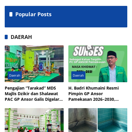
Popular Posts
DAERAH
Daerah
Daerah
Pengajian “Tarakad” MDS
H. Badri Khumaini Resmi
Majlis Dzikir dan Shalawat
Pimpin GP Ansor
PAC GP Ansor Galis Digelar
Pamekasan 2026–2030,
di Masjid Walisongo Desa
Fokus Penguatan Kader
Bulay