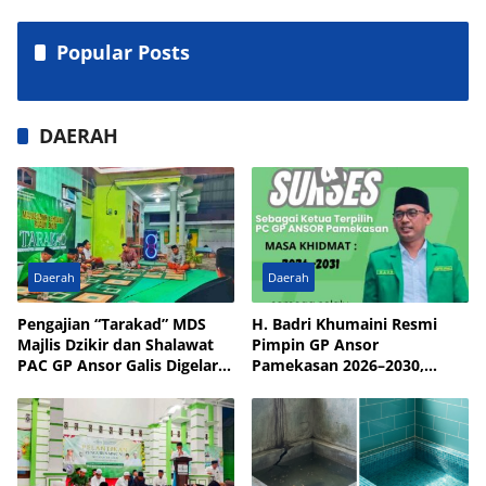
Popular Posts
DAERAH
Daerah
Daerah
Pengajian “Tarakad” MDS
H. Badri Khumaini Resmi
Majlis Dzikir dan Shalawat
Pimpin GP Ansor
PAC GP Ansor Galis Digelar
Pamekasan 2026–2030,
di Masjid Walisongo Desa
Fokus Penguatan Kader
Bulay