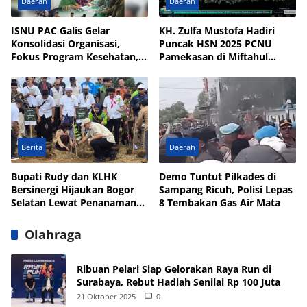
Daerah
Daerah
ISNU PAC Galis Gelar
KH. Zulfa Mustofa Hadiri
Konsolidasi Organisasi,
Puncak HSN 2025 PCNU
Fokus Program Kesehatan,
Pamekasan di Miftahul
UMKM, dan Wakaf
Qulub Polagan
Berita
Daerah
Bupati Rudy dan KLHK
Demo Tuntut Pilkades di
Bersinergi Hijaukan Bogor
Sampang Ricuh, Polisi Lepas
Selatan Lewat Penanaman
8 Tembakan Gas Air Mata
Pohon
Olahraga
Ribuan Pelari Siap Gelorakan Raya Run di
Surabaya, Rebut Hadiah Senilai Rp 100 Juta
21 Oktober 2025
0