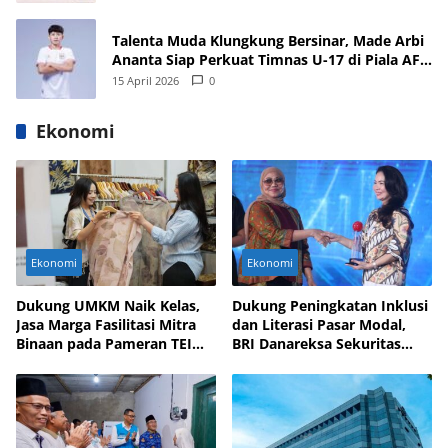
Talenta Muda Klungkung Bersinar, Made Arbi
Ananta Siap Perkuat Timnas U-17 di Piala AFF
dan Asia 2026
15 April 2026
0
Ekonomi
Ekonomi
Ekonomi
Dukung UMKM Naik Kelas,
Dukung Peningkatan Inklusi
Jasa Marga Fasilitasi Mitra
dan Literasi Pasar Modal,
Binaan pada Pameran TEI
BRI Danareksa Sekuritas
2025
Hadirkan Inovasi Investasi