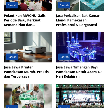
Daerah
Daerah
Pelantikan MWCNU Galis
Jasa Perbaikan Bak Kamar
Periode Baru, Perkuat
Mandi Pamekasan
Kemandirian dan
Profesional & Bergaransi
Kesejahteraan Umat
Daerah
Daerah
Jasa Sewa Printer
Jasa Sewa Timangan Bayi
Pamekasan Murah, Praktis,
Pamekasan untuk Acara 40
dan Terpercaya
Hari Kelahiran