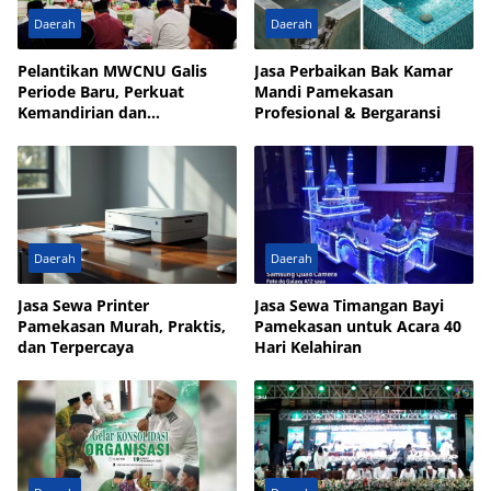
Daerah
Daerah
Pelantikan MWCNU Galis
Jasa Perbaikan Bak Kamar
Periode Baru, Perkuat
Mandi Pamekasan
Kemandirian dan
Profesional & Bergaransi
Kesejahteraan Umat
Daerah
Daerah
Jasa Sewa Printer
Jasa Sewa Timangan Bayi
Pamekasan Murah, Praktis,
Pamekasan untuk Acara 40
dan Terpercaya
Hari Kelahiran