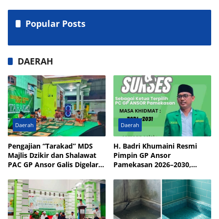
Popular Posts
DAERAH
Daerah
Daerah
Pengajian “Tarakad” MDS
H. Badri Khumaini Resmi
Majlis Dzikir dan Shalawat
Pimpin GP Ansor
PAC GP Ansor Galis Digelar
Pamekasan 2026–2030,
di Masjid Walisongo Desa
Fokus Penguatan Kader
Bulay