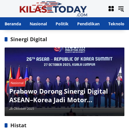
Langsung
ke
konten
Beranda
Nasional
Politik
Pendidikan
Teknologi
Sinergi Digital
Nasional
Prabowo Dorong Sinergi Digital
ASEAN–Korea Jadi Motor
Pertumbuhan Baru Kawasan
28 Oktober 2025
Histat