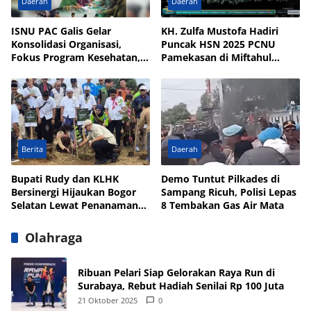
Daerah
Daerah
ISNU PAC Galis Gelar
KH. Zulfa Mustofa Hadiri
Konsolidasi Organisasi,
Puncak HSN 2025 PCNU
Fokus Program Kesehatan,
Pamekasan di Miftahul
UMKM, dan Wakaf
Qulub Polagan
Berita
Daerah
Bupati Rudy dan KLHK
Demo Tuntut Pilkades di
Bersinergi Hijaukan Bogor
Sampang Ricuh, Polisi Lepas
Selatan Lewat Penanaman
8 Tembakan Gas Air Mata
Pohon
Olahraga
Ribuan Pelari Siap Gelorakan Raya Run di
Surabaya, Rebut Hadiah Senilai Rp 100 Juta
21 Oktober 2025
0