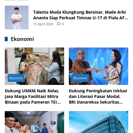
Talenta Muda Klungkung Bersinar, Made Arbi
Ananta Siap Perkuat Timnas U-17 di Piala AFF
dan Asia 2026
15 April 2026
0
Ekonomi
Ekonomi
Ekonomi
Dukung UMKM Naik Kelas,
Dukung Peningkatan Inklusi
Jasa Marga Fasilitasi Mitra
dan Literasi Pasar Modal,
Binaan pada Pameran TEI
BRI Danareksa Sekuritas
2025
Hadirkan Inovasi Investasi