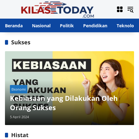
Langsung
ke
konten
Beranda
Nasional
Politik
Pendidikan
Teknologi
Sukses
Ekonomi
Kebiasaan yang Dilakukan Oleh
Orang Sukses
5 April 2024
Histat