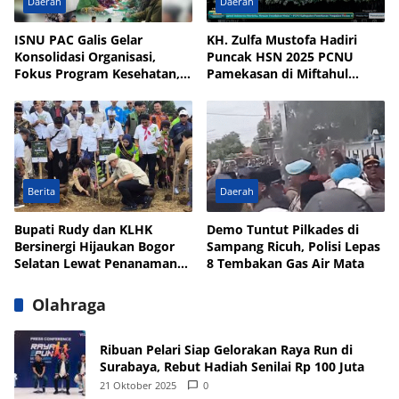
Daerah
Daerah
ISNU PAC Galis Gelar
KH. Zulfa Mustofa Hadiri
Konsolidasi Organisasi,
Puncak HSN 2025 PCNU
Fokus Program Kesehatan,
Pamekasan di Miftahul
UMKM, dan Wakaf
Qulub Polagan
Berita
Daerah
Bupati Rudy dan KLHK
Demo Tuntut Pilkades di
Bersinergi Hijaukan Bogor
Sampang Ricuh, Polisi Lepas
Selatan Lewat Penanaman
8 Tembakan Gas Air Mata
Pohon
Olahraga
Ribuan Pelari Siap Gelorakan Raya Run di
Surabaya, Rebut Hadiah Senilai Rp 100 Juta
21 Oktober 2025
0