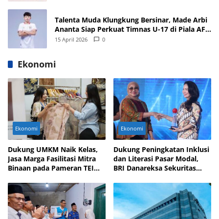
Talenta Muda Klungkung Bersinar, Made Arbi
Ananta Siap Perkuat Timnas U-17 di Piala AFF
dan Asia 2026
15 April 2026
0
Ekonomi
Ekonomi
Ekonomi
Dukung UMKM Naik Kelas,
Dukung Peningkatan Inklusi
Jasa Marga Fasilitasi Mitra
dan Literasi Pasar Modal,
Binaan pada Pameran TEI
BRI Danareksa Sekuritas
2025
Hadirkan Inovasi Investasi