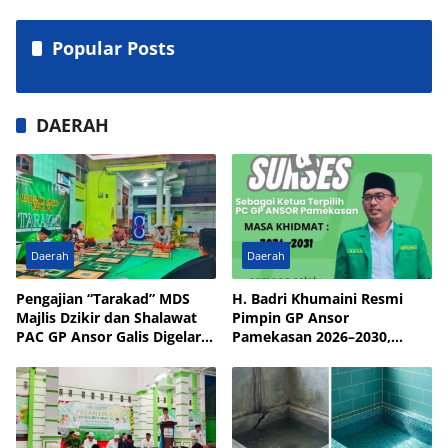
Popular Posts
DAERAH
Daerah
Daerah
Pengajian “Tarakad” MDS
H. Badri Khumaini Resmi
Majlis Dzikir dan Shalawat
Pimpin GP Ansor
PAC GP Ansor Galis Digelar
Pamekasan 2026–2030,
di Masjid Walisongo Desa
Fokus Penguatan Kader
Bulay