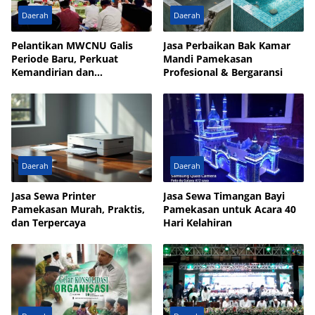
Daerah
Daerah
Pelantikan MWCNU Galis
Jasa Perbaikan Bak Kamar
Periode Baru, Perkuat
Mandi Pamekasan
Kemandirian dan
Profesional & Bergaransi
Kesejahteraan Umat
Daerah
Daerah
Jasa Sewa Printer
Jasa Sewa Timangan Bayi
Pamekasan Murah, Praktis,
Pamekasan untuk Acara 40
dan Terpercaya
Hari Kelahiran