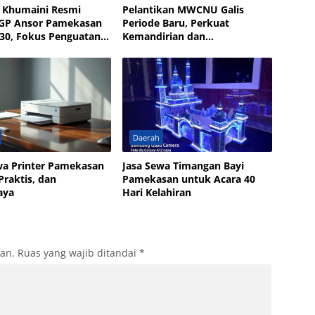
i Khumaini Resmi
Pelantikan MWCNU Galis
 GP Ansor Pamekasan
Periode Baru, Perkuat
30, Fokus Penguatan
Kemandirian dan
Kesejahteraan Umat
Daerah
wa Printer Pamekasan
Jasa Sewa Timangan Bayi
Praktis, dan
Pamekasan untuk Acara 40
aya
Hari Kelahiran
kan.
Ruas yang wajib ditandai
*