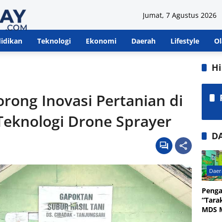
Jumat, 7 Agustus 2026
idikan
Teknologi
Ekonomi
Daerah
Lifestyle
Ol
Hi
rong Inovasi Pertanian di
 Teknologi Drone Sprayer
D
Daer
Penga
“Tara
MDS M
Dziki