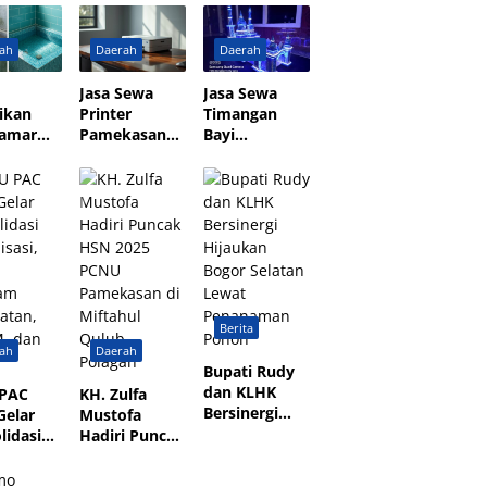
wat PAC
Pamekasan
Kemandirian
sor
2026–2030,
dan
ah
Daerah
Daerah
Digelar
Fokus
Kesejahteraan
sjid
Penguatan
Umat
Jasa Sewa
Jasa Sewa
ongo
Kader
ikan
Printer
Timangan
Bulay
Kamar
Pamekasan
Bayi
i
Murah,
Pamekasan
kasan
Praktis, dan
untuk Acara
sional &
Terpercaya
40 Hari
ransi
Kelahiran
Berita
ah
Daerah
Bupati Rudy
dan KLHK
 PAC
KH. Zulfa
Bersinergi
Gelar
Mustofa
Hijaukan
lidasi
Hadiri Puncak
Bogor Selatan
isasi,
HSN 2025
Lewat
s
PCNU