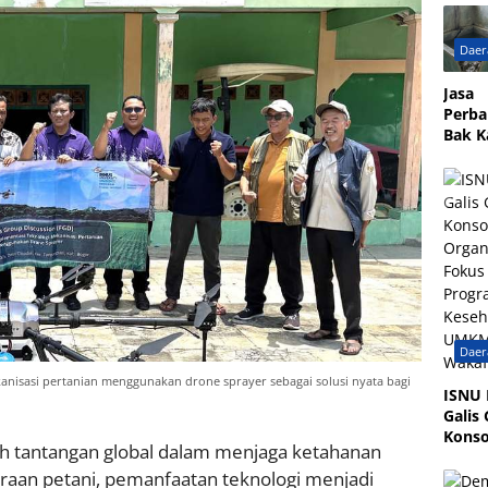
Shala
GP An
Daer
Galis 
di Ma
Jasa
Walis
Perba
Desa 
Bak 
Mand
Pame
Profe
Berga
Daer
nisasi pertanian menggunakan drone sprayer sebagai solusi nyata bagi
ISNU
Galis 
Konso
h tantangan global dalam menjaga ketahanan
Organ
aan petani, pemanfaatan teknologi menjadi
Foku