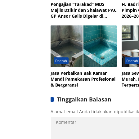
Pengajian “Tarakad” MDS
H. Badr
Majlis Dzikir dan Shalawat PAC
Pimpin
GP Ansor Galis Digelar di
2026–20
Masjid Walisongo Desa Bulay
Kader
Daerah
Daerah
Jasa Perbaikan Bak Kamar
Jasa Se
Mandi Pamekasan Profesional
Murah, 
& Bergaransi
Terperc
Tinggalkan Balasan
Alamat email Anda tidak akan dipublikasi