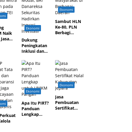
Ekonomi
nomi
Sambut HLN
Ke-80, PLN
ng
Ekonomi
Berbagi
 Naik
Terang Untuk
 Jasa
Dukung
Masyarakat di
a
Peningkatan
Berbagai
tasi
Inklusi dan
Daerah
 Binaan
Literasi Pasar
Modal, BRI
an TEI
Danareksa
Sekuritas
Hadirkan
Inovasi
Ekonomi
Investasi
Ekonomi
Jasa
Pembuatan
Apa Itu PIRT?
nomi
Sertifikat
Panduan
Halal
Lengkap
Perkuat
Kabupaten
untuk UMKM
Kelola
Jepara
Pangan