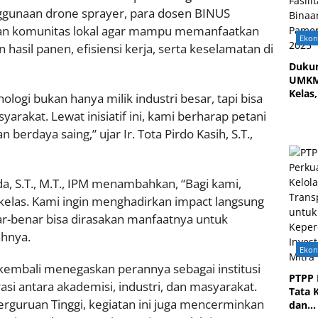
enggunaan drone sprayer, para dosen BINUS
n komunitas lokal agar mampu memanfaatkan
Eko
hasil panen, efisiensi kerja, serta keselamatan di
Duku
UMKM
Kelas,
ogi bukan hanya milik industri besar, tapi bisa
Marg
rakat. Lewat inisiatif ini, kami berharap petani
Fasili
 berdaya saing,” ujar Ir. Tota Pirdo Kasih, S.T.,
Mitra
pada
Pamer
2025
nda, S.T., M.T., IPM menambahkan, “Bagi kami,
 kelas. Kami ingin menghadirkan impact langsung
ar-benar bisa dirasakan manfaatnya untuk
ahnya.
Eko
ty kembali menegaskan perannya sebagai institusi
PTPP 
i antara akademisi, industri, dan masyarakat.
Tata 
guruan Tinggi, kegiatan ini juga mencerminkan
dan