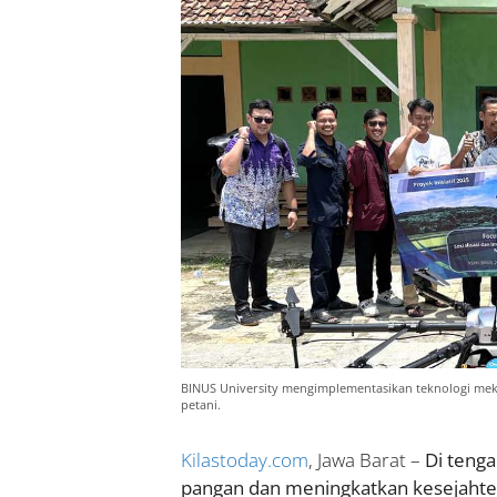
BINUS University mengimplementasikan teknologi meka
petani.
Kilastoday.com
, Jawa Barat –
Di tenga
pangan dan meningkatkan kesejahter