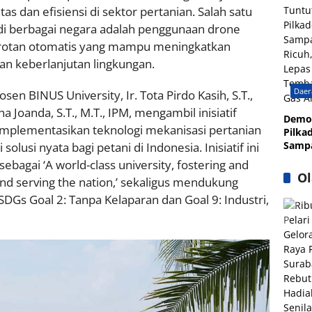
Prog
s dan efisiensi di sektor pertanian. Salah satu
Keseh
 di berbagai negara adalah penggunaan drone
UMKM
protan otomatis yang mampu meningkatkan
Waka
dan keberlanjutan lingkungan.
Daer
en BINUS University, Ir. Tota Pirdo Kasih, S.T.,
ha Joanda, S.T., M.T., IPM, mengambil inisiatif
Demo
plementasikan teknologi mekanisasi pertanian
Pilkad
Samp
usi nyata bagi petani di Indonesia. Inisiatif ini
Ricuh,
sebagai ‘A world-class university, fostering and
Lepas
Ol
and serving the nation,’ sekaligus mendukung
Temb
Gs Goal 2: Tanpa Kelaparan dan Goal 9: Industri,
Gas A