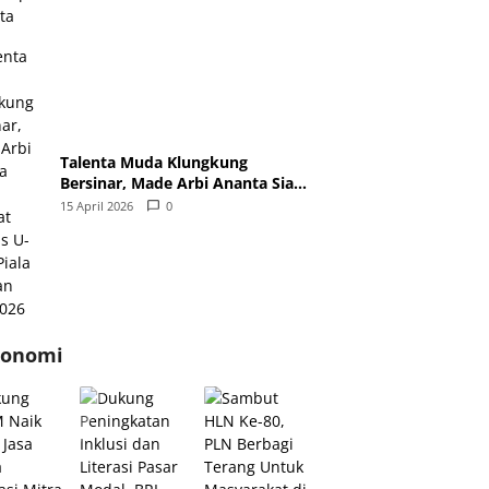
Talenta Muda Klungkung
Bersinar, Made Arbi Ananta Siap
Perkuat Timnas U-17 di Piala AFF
15 April 2026
0
dan Asia 2026
konomi