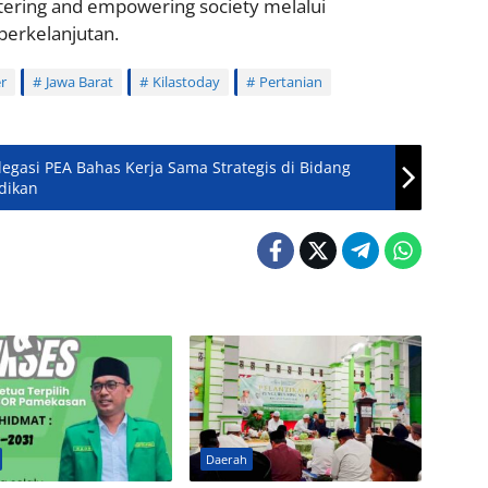
Trans
tering and empowering society melalui
untuk
berkelanjutan.
Keper
Inves
r
Jawa Barat
Kilastoday
Pertanian
Mitra 
gasi PEA Bahas Kerja Sama Strategis di Bidang
idikan
Daerah