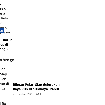
Penanaman
ram
Pamekasan di
Pohon
atan,
Miftahul
, dan
Qulub
f
Polagan
ah
 Tuntut
es di
ang
 Polisi
 8
ahraga
akan
ir Mata
Ribuan Pelari Siap Gelorakan
Raya Run di Surabaya, Rebut
Hadiah Senilai Rp 100 Juta
21 Oktober 2025
0