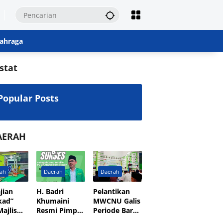
ahraga
stat
Popular Posts
AERAH
ah
Daerah
Daerah
jian
H. Badri
Pelantikan
kad”
Khumaini
MWCNU Galis
ajlis
Resmi Pimpin
Periode Baru,
r dan
GP Ansor
Perkuat