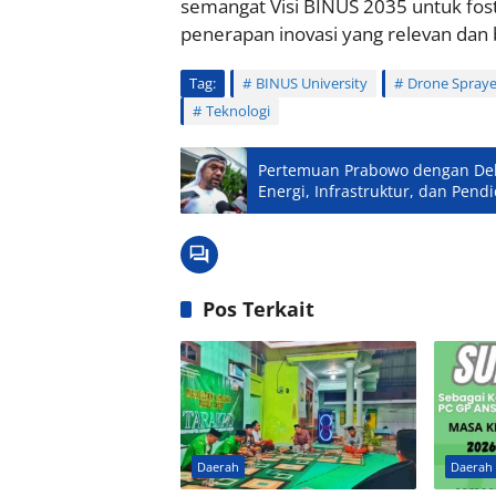
semangat Visi BINUS 2035 untuk fos
penerapan inovasi yang relevan dan 
Tag:
BINUS University
Drone Spraye
Teknologi
Pertemuan Prabowo dengan Dele
Energi, Infrastruktur, dan Pend
Pos Terkait
Daerah
Daerah