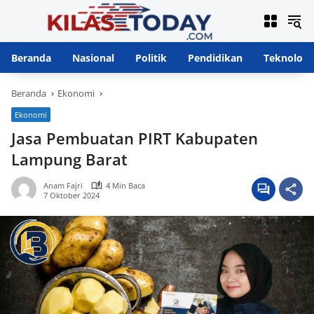
Langsung
ke
konten
Beranda
Nasional
Politik
Pendidikan
Teknologi
Beranda
Ekonomi
Ekonomi
Jasa Pembuatan PIRT Kabupaten
Lampung Barat
Anam Fajri
4 Min Baca
7 Oktober 2024