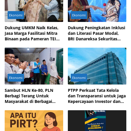
Ekonomi
Ekonomi
Dukung UMKM Naik Kelas,
Dukung Peningkatan Inklusi
Jasa Marga Fasilitasi Mitra
dan Literasi Pasar Modal,
Binaan pada Pameran TEI
BRI Danareksa Sekuritas
2025
Hadirkan Inovasi Investasi
Ekonomi
Ekonomi
Sambut HLN Ke-80, PLN
PTPP Perkuat Tata Kelola
Berbagi Terang Untuk
dan Transparansi untuk Jaga
Masyarakat di Berbagai
Kepercayaan Investor dan
Daerah
Mitra Bisnis