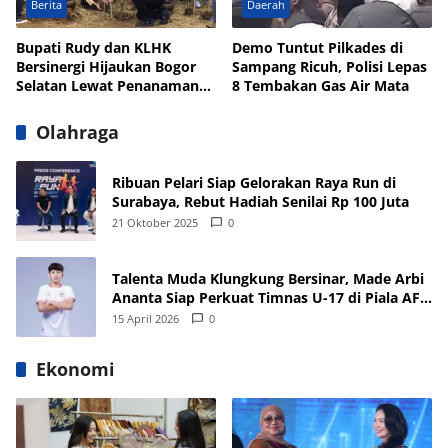
Berita
Daerah
Bupati Rudy dan KLHK
Demo Tuntut Pilkades di
Bersinergi Hijaukan Bogor
Sampang Ricuh, Polisi Lepas
Selatan Lewat Penanaman
8 Tembakan Gas Air Mata
Pohon
Olahraga
Ribuan Pelari Siap Gelorakan Raya Run di
Surabaya, Rebut Hadiah Senilai Rp 100 Juta
21 Oktober 2025
0
Talenta Muda Klungkung Bersinar, Made Arbi
Ananta Siap Perkuat Timnas U-17 di Piala AFF
dan Asia 2026
15 April 2026
0
Ekonomi