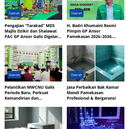
Daerah
Daerah
Pengajian “Tarakad” MDS
H. Badri Khumaini Resmi
Majlis Dzikir dan Shalawat
Pimpin GP Ansor
PAC GP Ansor Galis Digelar
Pamekasan 2026–2030,
di Masjid Walisongo Desa
Fokus Penguatan Kader
Bulay
Daerah
Daerah
Pelantikan MWCNU Galis
Jasa Perbaikan Bak Kamar
Periode Baru, Perkuat
Mandi Pamekasan
Kemandirian dan
Profesional & Bergaransi
Kesejahteraan Umat