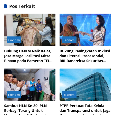
Pos Terkait
Ekonomi
Ekonomi
Dukung UMKM Naik Kelas,
Dukung Peningkatan Inklusi
Jasa Marga Fasilitasi Mitra
dan Literasi Pasar Modal,
Binaan pada Pameran TEI
BRI Danareksa Sekuritas
2025
Hadirkan Inovasi Investasi
Ekonomi
Ekonomi
Sambut HLN Ke-80, PLN
PTPP Perkuat Tata Kelola
Berbagi Terang Untuk
dan Transparansi untuk Jaga