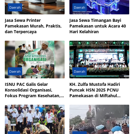
Daerah
Daerah
Jasa Sewa Printer
Jasa Sewa Timangan Bayi
Pamekasan Murah, Praktis,
Pamekasan untuk Acara 40
dan Terpercaya
Hari Kelahiran
Daerah
Daerah
ISNU PAC Galis Gelar
KH. Zulfa Mustofa Hadiri
Konsolidasi Organisasi,
Puncak HSN 2025 PCNU
Fokus Program Kesehatan,
Pamekasan di Miftahul
UMKM, dan Wakaf
Qulub Polagan