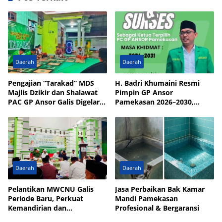
Daerah
Daerah
Pengajian “Tarakad” MDS
H. Badri Khumaini Resmi
Majlis Dzikir dan Shalawat
Pimpin GP Ansor
PAC GP Ansor Galis Digelar
Pamekasan 2026–2030,
di Masjid Walisongo Desa
Fokus Penguatan Kader
Bulay
Daerah
Daerah
Pelantikan MWCNU Galis
Jasa Perbaikan Bak Kamar
Periode Baru, Perkuat
Mandi Pamekasan
Kemandirian dan
Profesional & Bergaransi
Kesejahteraan Umat