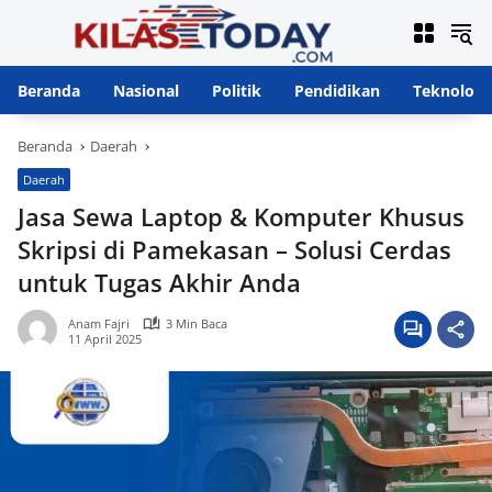
Langsung
ke
konten
Beranda
Nasional
Politik
Pendidikan
Teknologi
Beranda
Daerah
Daerah
Jasa Sewa Laptop & Komputer Khusus
Skripsi di Pamekasan – Solusi Cerdas
untuk Tugas Akhir Anda
Anam Fajri
3 Min Baca
11 April 2025