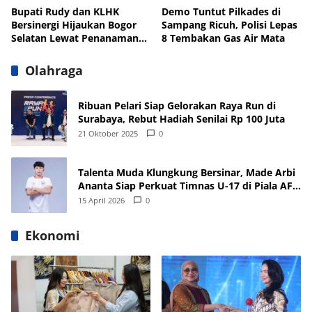
Bupati Rudy dan KLHK
Demo Tuntut Pilkades di
Bersinergi Hijaukan Bogor
Sampang Ricuh, Polisi Lepas
Selatan Lewat Penanaman
8 Tembakan Gas Air Mata
Pohon
Olahraga
Ribuan Pelari Siap Gelorakan Raya Run di
Surabaya, Rebut Hadiah Senilai Rp 100 Juta
21 Oktober 2025
0
Talenta Muda Klungkung Bersinar, Made Arbi
Ananta Siap Perkuat Timnas U-17 di Piala AFF
dan Asia 2026
15 April 2026
0
Ekonomi