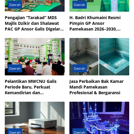
Daerah
Daerah
Pengajian “Tarakad” MDS
H. Badri Khumaini Resmi
Majlis Dzikir dan Shalawat
Pimpin GP Ansor
PAC GP Ansor Galis Digelar
Pamekasan 2026–2030,
di Masjid Walisongo Desa
Fokus Penguatan Kader
Bulay
Daerah
Daerah
Pelantikan MWCNU Galis
Jasa Perbaikan Bak Kamar
Periode Baru, Perkuat
Mandi Pamekasan
Kemandirian dan
Profesional & Bergaransi
Kesejahteraan Umat
Daerah
Daerah