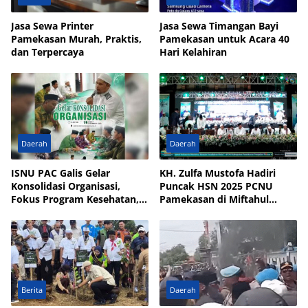
Jasa Sewa Printer
Jasa Sewa Timangan Bayi
Pamekasan Murah, Praktis,
Pamekasan untuk Acara 40
dan Terpercaya
Hari Kelahiran
Daerah
Daerah
ISNU PAC Galis Gelar
KH. Zulfa Mustofa Hadiri
Konsolidasi Organisasi,
Puncak HSN 2025 PCNU
Fokus Program Kesehatan,
Pamekasan di Miftahul
UMKM, dan Wakaf
Qulub Polagan
Berita
Daerah