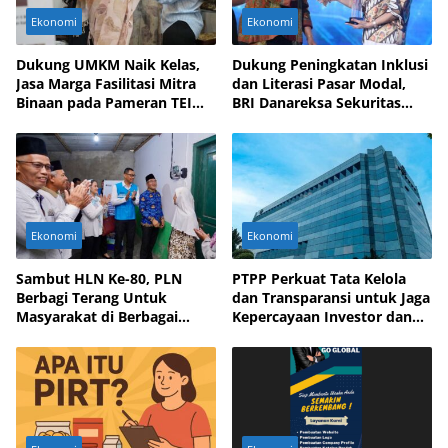
Ekonomi
Ekonomi
Dukung UMKM Naik Kelas,
Dukung Peningkatan Inklusi
Jasa Marga Fasilitasi Mitra
dan Literasi Pasar Modal,
Binaan pada Pameran TEI
BRI Danareksa Sekuritas
2025
Hadirkan Inovasi Investasi
Ekonomi
Ekonomi
Sambut HLN Ke-80, PLN
PTPP Perkuat Tata Kelola
Berbagi Terang Untuk
dan Transparansi untuk Jaga
Masyarakat di Berbagai
Kepercayaan Investor dan
Daerah
Mitra Bisnis