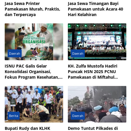
Jasa Sewa Printer
Jasa Sewa Timangan Bayi
Pamekasan Murah, Praktis,
Pamekasan untuk Acara 40
dan Terpercaya
Hari Kelahiran
Daerah
Daerah
ISNU PAC Galis Gelar
KH. Zulfa Mustofa Hadiri
Konsolidasi Organisasi,
Puncak HSN 2025 PCNU
Fokus Program Kesehatan,
Pamekasan di Miftahul
UMKM, dan Wakaf
Qulub Polagan
Berita
Daerah
Bupati Rudy dan KLHK
Demo Tuntut Pilkades di