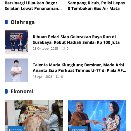
Bersinergi Hijaukan Bogor
Sampang Ricuh, Polisi Lepas
Selatan Lewat Penanaman
8 Tembakan Gas Air Mata
Pohon
Olahraga
Ribuan Pelari Siap Gelorakan Raya Run di
Surabaya, Rebut Hadiah Senilai Rp 100 Juta
21 Oktober 2025
0
Talenta Muda Klungkung Bersinar, Made Arbi
Ananta Siap Perkuat Timnas U-17 di Piala AFF
dan Asia 2026
15 April 2026
0
Ekonomi
Ekonomi
Ekonomi