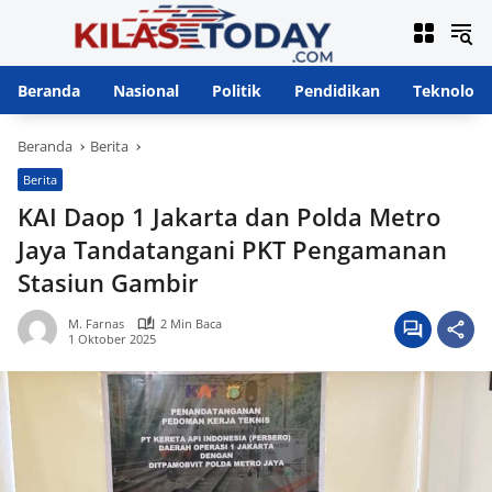
Langsung
ke
konten
Beranda
Nasional
Politik
Pendidikan
Teknologi
Beranda
Berita
Berita
KAI Daop 1 Jakarta dan Polda Metro
Jaya Tandatangani PKT Pengamanan
Stasiun Gambir
M. Farnas
2 Min Baca
1 Oktober 2025