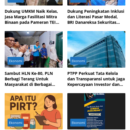
Dukung UMKM Naik Kelas,
Dukung Peningkatan Inklusi
Jasa Marga Fasilitasi Mitra
dan Literasi Pasar Modal,
Binaan pada Pameran TEI
BRI Danareksa Sekuritas
2025
Hadirkan Inovasi Investasi
Ekonomi
Ekonomi
Sambut HLN Ke-80, PLN
PTPP Perkuat Tata Kelola
Berbagi Terang Untuk
dan Transparansi untuk Jaga
Masyarakat di Berbagai
Kepercayaan Investor dan
Daerah
Mitra Bisnis
Ekonomi
Ekonomi