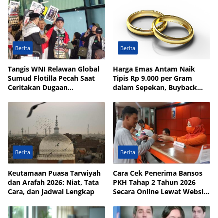
Berita
Berita
Tangis WNI Relawan Global
Harga Emas Antam Naik
Sumud Flotilla Pecah Saat
Tipis Rp 9.000 per Gram
Ceritakan Dugaan
dalam Sepekan, Buyback
Penyiksaan di Israel
Menguat Rp 8.000
Berita
Berita
Keutamaan Puasa Tarwiyah
Cara Cek Penerima Bansos
dan Arafah 2026: Niat, Tata
PKH Tahap 2 Tahun 2026
Cara, dan Jadwal Lengkap
Secara Online Lewat Website
dan Aplikasi Resmi