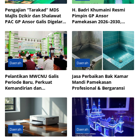
Pengajian “Tarakad” MDS
H. Badri Khumaini Resmi
Majlis Dzikir dan Shalawat
Pimpin GP Ansor
PAC GP Ansor Galis Digelar
Pamekasan 2026–2030,
di Masjid Walisongo Desa
Fokus Penguatan Kader
Bulay
Daerah
Daerah
Pelantikan MWCNU Galis
Jasa Perbaikan Bak Kamar
Periode Baru, Perkuat
Mandi Pamekasan
Kemandirian dan
Profesional & Bergaransi
Kesejahteraan Umat
Daerah
Daerah