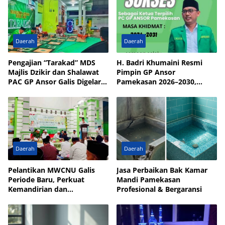
Daerah
Daerah
Pengajian “Tarakad” MDS
H. Badri Khumaini Resmi
Majlis Dzikir dan Shalawat
Pimpin GP Ansor
PAC GP Ansor Galis Digelar
Pamekasan 2026–2030,
di Masjid Walisongo Desa
Fokus Penguatan Kader
Bulay
Daerah
Daerah
Pelantikan MWCNU Galis
Jasa Perbaikan Bak Kamar
Periode Baru, Perkuat
Mandi Pamekasan
Kemandirian dan
Profesional & Bergaransi
Kesejahteraan Umat