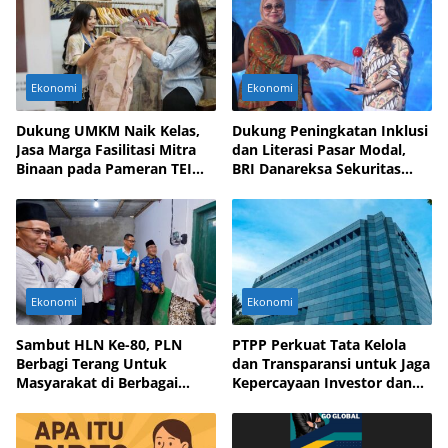
Ekonomi
Ekonomi
Dukung UMKM Naik Kelas,
Dukung Peningkatan Inklusi
Jasa Marga Fasilitasi Mitra
dan Literasi Pasar Modal,
Binaan pada Pameran TEI
BRI Danareksa Sekuritas
2025
Hadirkan Inovasi Investasi
Ekonomi
Ekonomi
Sambut HLN Ke-80, PLN
PTPP Perkuat Tata Kelola
Berbagi Terang Untuk
dan Transparansi untuk Jaga
Masyarakat di Berbagai
Kepercayaan Investor dan
Daerah
Mitra Bisnis