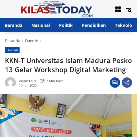
Langsung
ke
konten
Beranda
Nasional
Politik
Pendidikan
Teknologi
Beranda
Daerah
Daerah
KKN-T Universitas Islam Madura Posko
13 Gelar Workshop Digital Marketing
Anam Fajri
2 Min Baca
13 Juli 2025