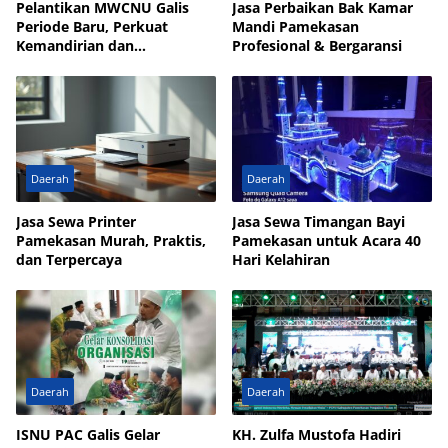
Pelantikan MWCNU Galis
Jasa Perbaikan Bak Kamar
Periode Baru, Perkuat
Mandi Pamekasan
Kemandirian dan
Profesional & Bergaransi
Kesejahteraan Umat
Daerah
Daerah
Jasa Sewa Printer
Jasa Sewa Timangan Bayi
Pamekasan Murah, Praktis,
Pamekasan untuk Acara 40
dan Terpercaya
Hari Kelahiran
Daerah
Daerah
ISNU PAC Galis Gelar
KH. Zulfa Mustofa Hadiri