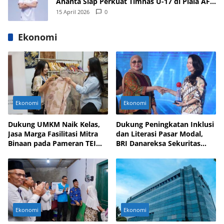
Ananta Siap Perkuat Timnas U-17 di Piala AFF
dan Asia 2026
15 April 2026
0
Ekonomi
Ekonomi
Ekonomi
Dukung UMKM Naik Kelas,
Dukung Peningkatan Inklusi
Jasa Marga Fasilitasi Mitra
dan Literasi Pasar Modal,
Binaan pada Pameran TEI
BRI Danareksa Sekuritas
2025
Hadirkan Inovasi Investasi
Ekonomi
Ekonomi