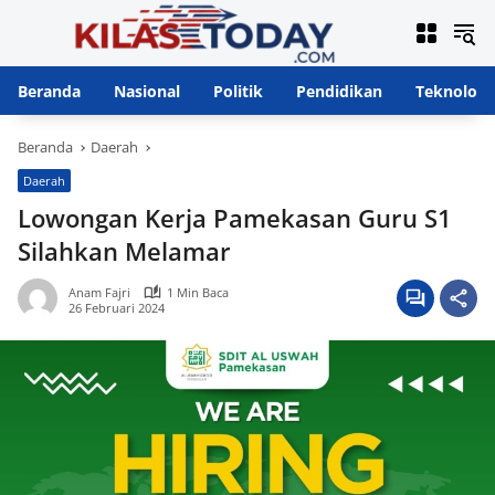
Langsung
ke
konten
Beranda
Nasional
Politik
Pendidikan
Teknologi
Beranda
Daerah
Daerah
Lowongan Kerja Pamekasan Guru S1
Silahkan Melamar
Anam Fajri
1 Min Baca
26 Februari 2024