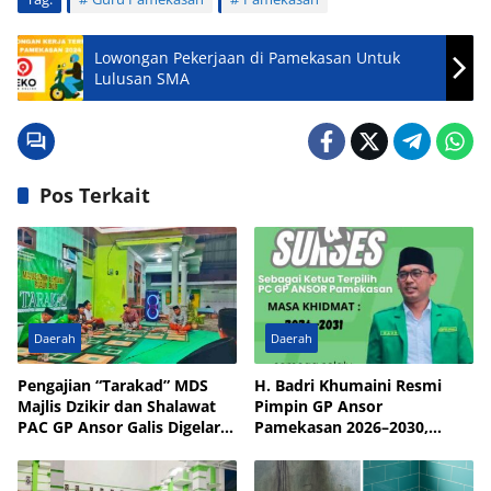
Lowongan Pekerjaan di Pamekasan Untuk
Lulusan SMA
Pos Terkait
Daerah
Daerah
Pengajian “Tarakad” MDS
H. Badri Khumaini Resmi
Majlis Dzikir dan Shalawat
Pimpin GP Ansor
PAC GP Ansor Galis Digelar
Pamekasan 2026–2030,
di Masjid Walisongo Desa
Fokus Penguatan Kader
Bulay