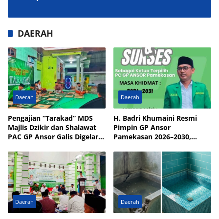
DAERAH
Daerah
Daerah
Pengajian “Tarakad” MDS
H. Badri Khumaini Resmi
Majlis Dzikir dan Shalawat
Pimpin GP Ansor
PAC GP Ansor Galis Digelar
Pamekasan 2026–2030,
di Masjid Walisongo Desa
Fokus Penguatan Kader
Bulay
Daerah
Daerah