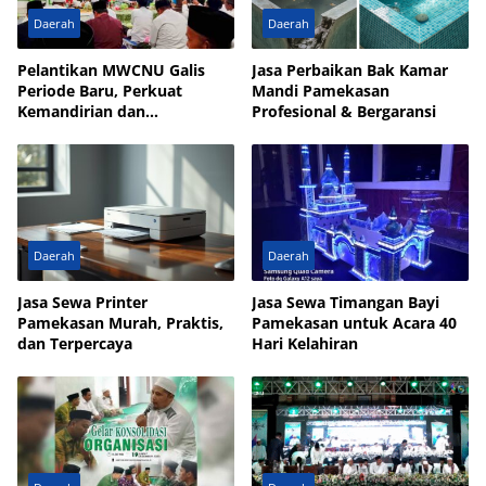
Daerah
Daerah
Pelantikan MWCNU Galis
Jasa Perbaikan Bak Kamar
Periode Baru, Perkuat
Mandi Pamekasan
Kemandirian dan
Profesional & Bergaransi
Kesejahteraan Umat
Daerah
Daerah
Jasa Sewa Printer
Jasa Sewa Timangan Bayi
Pamekasan Murah, Praktis,
Pamekasan untuk Acara 40
dan Terpercaya
Hari Kelahiran