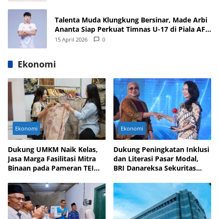
Talenta Muda Klungkung Bersinar, Made Arbi
Ananta Siap Perkuat Timnas U-17 di Piala AFF
dan Asia 2026
15 April 2026
0
Ekonomi
Ekonomi
Ekonomi
Dukung UMKM Naik Kelas,
Dukung Peningkatan Inklusi
Jasa Marga Fasilitasi Mitra
dan Literasi Pasar Modal,
Binaan pada Pameran TEI
BRI Danareksa Sekuritas
2025
Hadirkan Inovasi Investasi