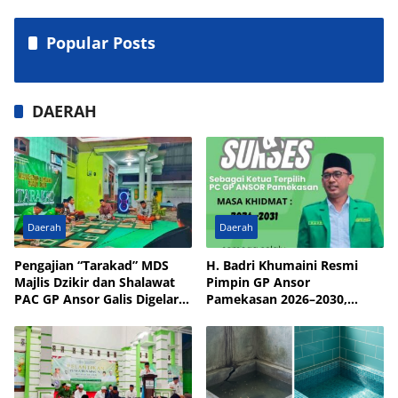
Popular Posts
DAERAH
Daerah
Daerah
Pengajian “Tarakad” MDS
H. Badri Khumaini Resmi
Majlis Dzikir dan Shalawat
Pimpin GP Ansor
PAC GP Ansor Galis Digelar
Pamekasan 2026–2030,
di Masjid Walisongo Desa
Fokus Penguatan Kader
Bulay