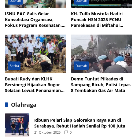
Daerah
Daerah
ISNU PAC Galis Gelar
KH. Zulfa Mustofa Hadiri
Konsolidasi Organisasi,
Puncak HSN 2025 PCNU
Fokus Program Kesehatan,
Pamekasan di Miftahul
UMKM, dan Wakaf
Qulub Polagan
Berita
Daerah
Bupati Rudy dan KLHK
Demo Tuntut Pilkades di
Bersinergi Hijaukan Bogor
Sampang Ricuh, Polisi Lepas
Selatan Lewat Penanaman
8 Tembakan Gas Air Mata
Pohon
Olahraga
Ribuan Pelari Siap Gelorakan Raya Run di
Surabaya, Rebut Hadiah Senilai Rp 100 Juta
21 Oktober 2025
0