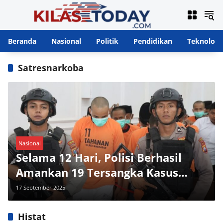
Langsung
ke
konten
Beranda
Nasional
Politik
Pendidikan
Teknologi
Satresnarkoba
Nasional
Selama 12 Hari, Polisi Berhasil
Amankan 19 Tersangka Kasus
Narkoba di Pamekasan
17 September 2025
Histat