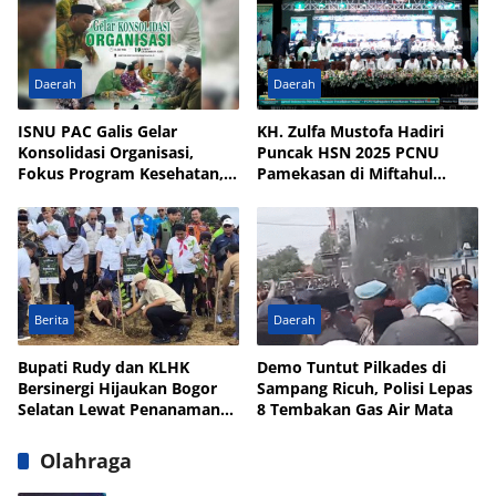
Daerah
Daerah
ISNU PAC Galis Gelar
KH. Zulfa Mustofa Hadiri
Konsolidasi Organisasi,
Puncak HSN 2025 PCNU
Fokus Program Kesehatan,
Pamekasan di Miftahul
UMKM, dan Wakaf
Qulub Polagan
Berita
Daerah
Bupati Rudy dan KLHK
Demo Tuntut Pilkades di
Bersinergi Hijaukan Bogor
Sampang Ricuh, Polisi Lepas
Selatan Lewat Penanaman
8 Tembakan Gas Air Mata
Pohon
Olahraga