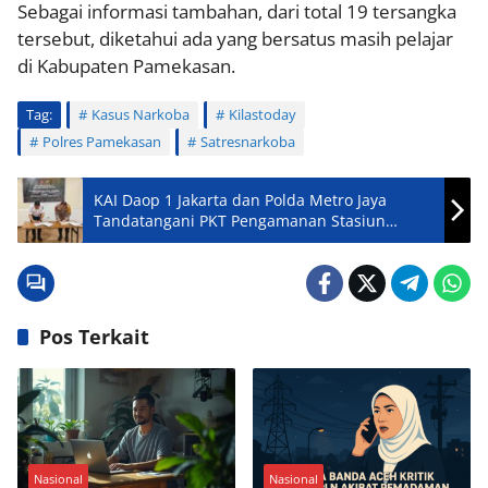
Sebagai informasi tambahan, dari total 19 tersangka
tersebut, diketahui ada yang bersatus masih pelajar
di Kabupaten Pamekasan.
Tag:
Kasus Narkoba
Kilastoday
Polres Pamekasan
Satresnarkoba
KAI Daop 1 Jakarta dan Polda Metro Jaya
Tandatangani PKT Pengamanan Stasiun
Gambir
Pos Terkait
Nasional
Nasional