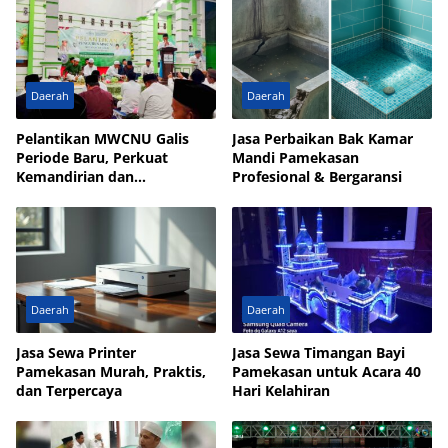
Bulay
Daerah
Daerah
Pelantikan MWCNU Galis
Jasa Perbaikan Bak Kamar
Periode Baru, Perkuat
Mandi Pamekasan
Kemandirian dan
Profesional & Bergaransi
Kesejahteraan Umat
Daerah
Daerah
Jasa Sewa Printer
Jasa Sewa Timangan Bayi
Pamekasan Murah, Praktis,
Pamekasan untuk Acara 40
dan Terpercaya
Hari Kelahiran