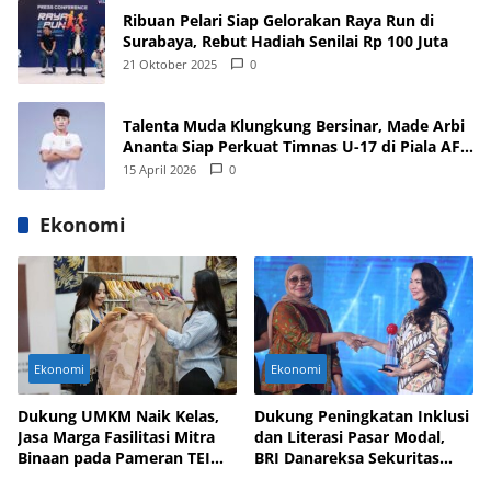
Ribuan Pelari Siap Gelorakan Raya Run di
Surabaya, Rebut Hadiah Senilai Rp 100 Juta
21 Oktober 2025
0
Talenta Muda Klungkung Bersinar, Made Arbi
Ananta Siap Perkuat Timnas U-17 di Piala AFF
dan Asia 2026
15 April 2026
0
Ekonomi
Ekonomi
Ekonomi
Dukung UMKM Naik Kelas,
Dukung Peningkatan Inklusi
Jasa Marga Fasilitasi Mitra
dan Literasi Pasar Modal,
Binaan pada Pameran TEI
BRI Danareksa Sekuritas
2025
Hadirkan Inovasi Investasi