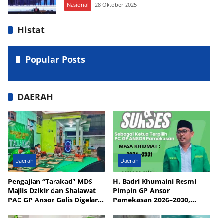
Nasional
28 Oktober 2025
Histat
Popular Posts
DAERAH
Daerah
Daerah
Pengajian “Tarakad” MDS
H. Badri Khumaini Resmi
Majlis Dzikir dan Shalawat
Pimpin GP Ansor
PAC GP Ansor Galis Digelar
Pamekasan 2026–2030,
di Masjid Walisongo Desa
Fokus Penguatan Kader