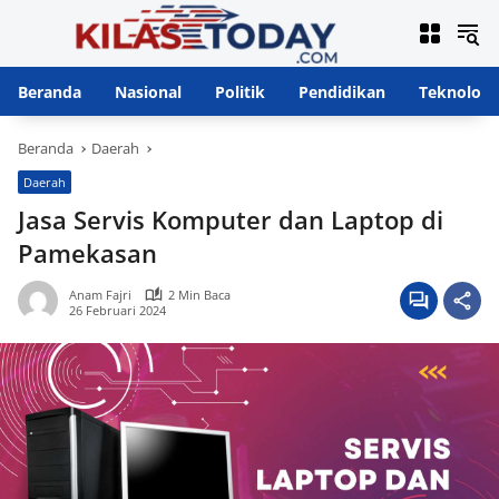
Langsung
ke
konten
Beranda
Nasional
Politik
Pendidikan
Teknologi
Beranda
Daerah
Daerah
Jasa Servis Komputer dan Laptop di
Pamekasan
Anam Fajri
2 Min Baca
26 Februari 2024