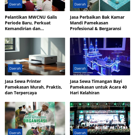
Daerah
Daerah
Pelantikan MWCNU Galis
Jasa Perbaikan Bak Kamar
Periode Baru, Perkuat
Mandi Pamekasan
Kemandirian dan
Profesional & Bergaransi
Kesejahteraan Umat
Daerah
Daerah
Jasa Sewa Printer
Jasa Sewa Timangan Bayi
Pamekasan Murah, Praktis,
Pamekasan untuk Acara 40
dan Terpercaya
Hari Kelahiran
Daerah
Daerah