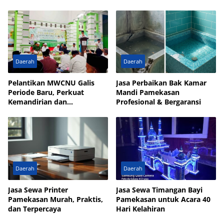
di Masjid Walisongo Desa
Fokus Penguatan Kader
Bulay
Daerah
Daerah
Pelantikan MWCNU Galis
Jasa Perbaikan Bak Kamar
Periode Baru, Perkuat
Mandi Pamekasan
Kemandirian dan
Profesional & Bergaransi
Kesejahteraan Umat
Daerah
Daerah
Jasa Sewa Printer
Jasa Sewa Timangan Bayi
Pamekasan Murah, Praktis,
Pamekasan untuk Acara 40
dan Terpercaya
Hari Kelahiran