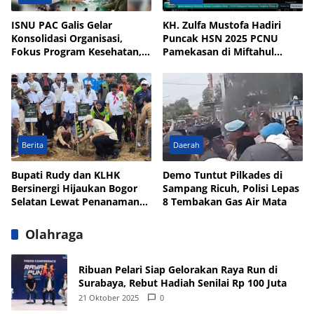
ISNU PAC Galis Gelar
KH. Zulfa Mustofa Hadiri
Konsolidasi Organisasi,
Puncak HSN 2025 PCNU
Fokus Program Kesehatan,
Pamekasan di Miftahul
UMKM, dan Wakaf
Qulub Polagan
Berita
Daerah
Bupati Rudy dan KLHK
Demo Tuntut Pilkades di
Bersinergi Hijaukan Bogor
Sampang Ricuh, Polisi Lepas
Selatan Lewat Penanaman
8 Tembakan Gas Air Mata
Pohon
Olahraga
Ribuan Pelari Siap Gelorakan Raya Run di
Surabaya, Rebut Hadiah Senilai Rp 100 Juta
21 Oktober 2025
0