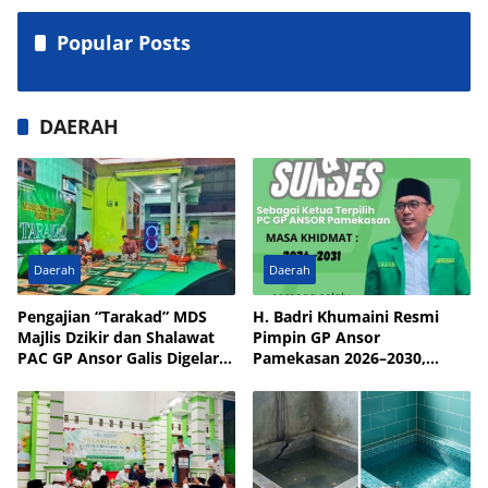
Popular Posts
DAERAH
Daerah
Daerah
Pengajian “Tarakad” MDS
H. Badri Khumaini Resmi
Majlis Dzikir dan Shalawat
Pimpin GP Ansor
PAC GP Ansor Galis Digelar
Pamekasan 2026–2030,
di Masjid Walisongo Desa
Fokus Penguatan Kader
Bulay