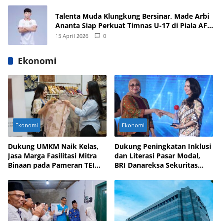
Talenta Muda Klungkung Bersinar, Made Arbi
Ananta Siap Perkuat Timnas U-17 di Piala AFF
dan Asia 2026
15 April 2026
0
Ekonomi
Ekonomi
Ekonomi
Dukung UMKM Naik Kelas,
Dukung Peningkatan Inklusi
Jasa Marga Fasilitasi Mitra
dan Literasi Pasar Modal,
Binaan pada Pameran TEI
BRI Danareksa Sekuritas
2025
Hadirkan Inovasi Investasi