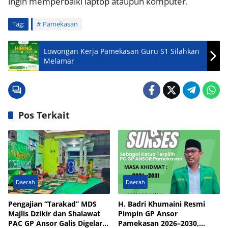
ingin memperbaiki laptop ataupun komputer.
Tag:
Pamekasan
Lowongan Kerja Pamekasan Guru S1 Silahkan
Melamar
Pos Terkait
Daerah
Daerah
Pengajian “Tarakad” MDS
H. Badri Khumaini Resmi
Majlis Dzikir dan Shalawat
Pimpin GP Ansor
PAC GP Ansor Galis Digelar
Pamekasan 2026–2030,